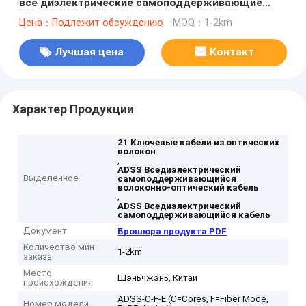
все диэлектрические самоподдерживающие
кабели
Цена：Подлежит обсуждению
MOQ：1-2km
Лучшая цена
Контакт
Характер Продукции
21 Ключевые кабели из оптических
волокон
,
ADSS Вседиэлектрический
Выделенное
самоподдерживающийся
волоконно-оптический кабель
,
ADSS Вседиэлектрический
самоподдерживающийся кабель
Документ
Брошюра продукта PDF
Количество мин
1-2km
заказа
Место
Шэньчжэнь, Китай
происхождения
ADSS-C-F-E (C=Cores, F=Fiber Mode,
Номер модели