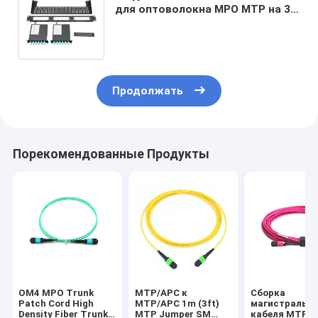
для оптоволокна MPO MTP на 36
волокон с кассетой и задним
адаптером MTP-12
Продолжать
Порекомендованные Продукты
OM4 MPO Trunk
MTP/APC к
Сборка
Patch Cord High
MTP/APC 1m (3ft)
магистрально
Density Fiber Trunk
MTP Jumper SM
кабеля MTP 