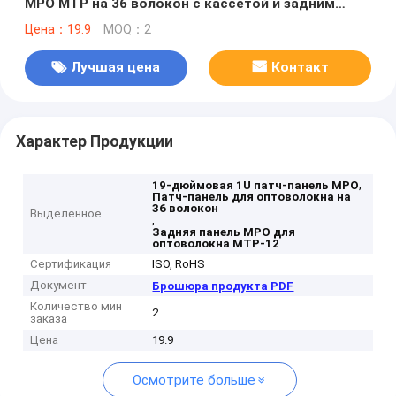
MPO MTP на 36 волокон с кассетой и задним
адаптером MTP-12
Цена：19.9
MOQ：2
Лучшая цена
Контакт
Характер Продукции
,
19-дюймовая 1U патч-панель MPO
Патч-панель для оптоволокна на
36 волокон
Выделенное
,
Задняя панель MPO для
оптоволокна MTP-12
Сертификация
ISO, RoHS
Документ
Брошюра продукта PDF
Количество мин
2
заказа
Цена
19.9
Осмотрите больше