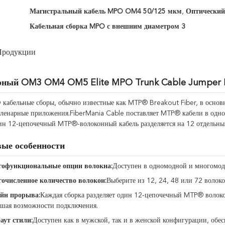
Магистральный кабель MPO OM4 50/125 мкм
,
Оптический
Кабельная сборка MPO с внешним диаметром 3
Продукции
рный OM3 OM4 OM5 Elite MPO Trunk Cable Jumper M
абельные сборы, обычно известные как MTP® Breakout Fiber, в основн
пленарные приложения.FiberMania Cable поставляет MTP® кабели в о
ин 12-цепочечный MTP®-волоконный кабель разделяется на 12 отдельны
ые особенности
офункциональные опции волокна:
Доступен в одномодной и многомод
очисленное количество волокон:
Выберите из 12, 24, 48 или 72 волоко
йн прорыва:
Каждая сборка разделяет один 12-цепочечный MTP® волоко
шая возможности подключения.
аут стили:
Доступен как в мужской, так и в женской конфигурации, обе