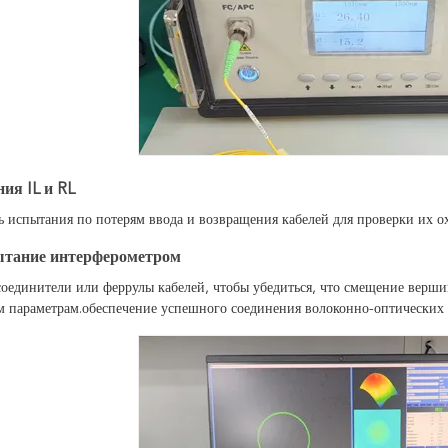
ия IL и RL
 испытания по потерям ввода и возвращения кабелей для проверки их ох
тание интерферометром
оединители или феррулы кабелей, чтобы убедиться, что смещение верши
м параметрам.обеспечение успешного соединения волоконно-оптических