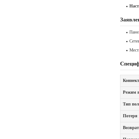
Наст
Заявле
Пане
Сете
Мест
Специф
Коннек
Режим в
Тип по
Потеря 
Возврат