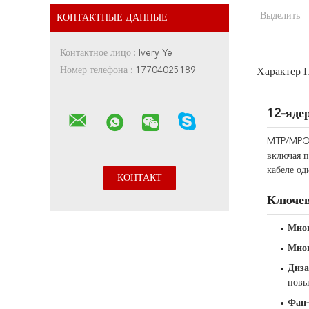
Выделить:
КОНТАКТНЫЕ ДАННЫЕ
Контактное лицо :
Ivery Ye
Номер телефона :
17704025189
Характер 
12-яде
MTP/MPO к
включая 
кабеле од
Ключев
Мног
Мног
Диза
повы
Фан-