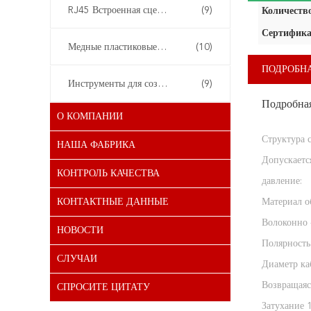
RJ45 Встроенная сцепка
(9)
Количество
Сертифика
Медные пластиковые панели
(10)
ПОДРОБН
Инструменты для создания сетей
(9)
Подробна
О КОМПАНИИ
Структура 
НАША ФАБРИКА
Допускаетс
КОНТРОЛЬ КАЧЕСТВА
давление:
КОНТАКТНЫЕ ДАННЫЕ
Материал о
Волоконно 
НОВОСТИ
Полярность
СЛУЧАИ
Диаметр ка
Возвращаяс
СПРОСИТЕ ЦИТАТУ
Затухание 