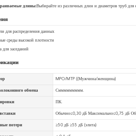
раиваемые длины:
Выбирайте из различных длин и диаметров труб для 
ния
ли для распределения данных
вые среды высокой плотности
а для заседаний
икации
тор
MPO/MTP ((Мужчина/женщина)
олоконного обмена
Сммммммммм.
лировки
ПК.
вставки
Обычно≤0,30 дБ Максимально≤0,75 дБ Обы
ные потери
≥50 дБ ≥55 дБ (элита)