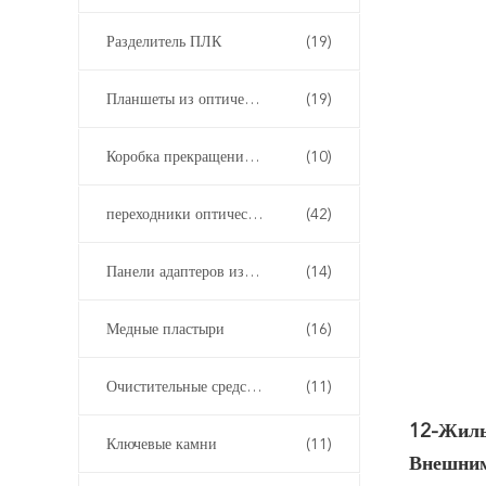
Разделитель ПЛК
(19)
Планшеты из оптических волокон
(19)
Коробка прекращения оптического волокна
(10)
переходники оптического волокна
(42)
Панели адаптеров из оптических волокон
(14)
Медные пластыри
(16)
Очистительные средства из волокна
(11)
12-Жиль
Ключевые камни
(11)
Внешним