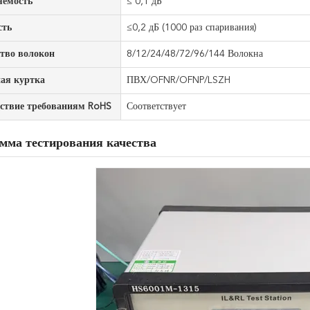
яемость
≤ 0,1 дБ
сть
≤0,2 дБ (1000 раз спаривания)
тво волокон
8/12/24/48/72/96/144 Волокна
ая куртка
ПВХ/OFNR/OFNP/LSZH
ствие требованиям RoHS
Соответствует
мма тестирования качества