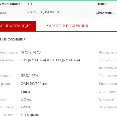
 мин заказа :
10
Цена :
RoHS, CE, ISO9001
ция:
Документ:
АЯ ИНФОРМАЦИЯ
ХАРАКТЕР ПРОДУКЦИИ
я Информация
соединения:
MPO к MPO
Форма мате
я боковое
100 (N/100 мм) &lt;1000 (N/100 мм)
Допустил 
на растяже
болочки:
ПВХ/LSZH
Тип разъем
-режим:
OM4 50/125μm
Количество
:
Тип а
Длина вол
беля:
3,0 мм
Вносимая п
я потеря:
≥20dB
Затухание 
1300 нм:
≤ 0,6 дБ/км