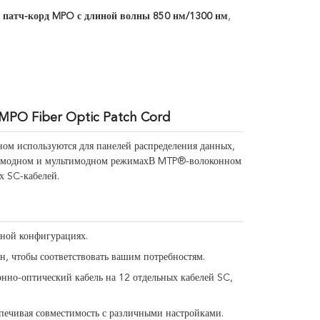
 патч-корд MPO с длиной волны 850 нм/1300 нм
,
PO Fiber Optic Patch Cord
ом используются для панелей распределения данных,
дномодном и мультимодном режимахВ MTP®-волоконном
х SC-кабелей.
ной конфигурациях.
н, чтобы соответствовать вашим потребностям.
нно-оптический кабель на 12 отдельных кабелей SC,
спечивая совместимость с различными настройками.