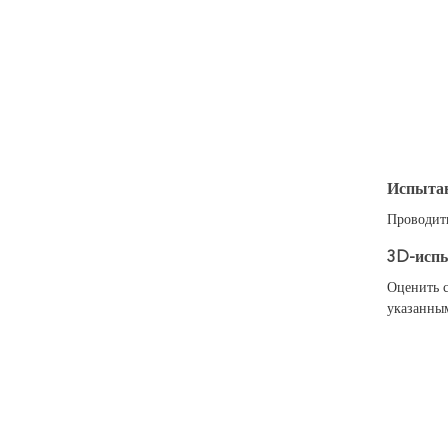
Испытан
Проводить
3D-испы
Оценить с
указанны