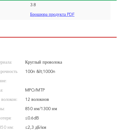
3.8
Брошюра продукта PDF
риала:
Круглый проволока
прочность
100n &lt;1000n
ние:
а:
MPO/MTP
 волокон:
12 волокнов
ны:
850 нм/1300 нм
отеря:
≤0.6dB
850 нм:
≤2,3 дБ/км