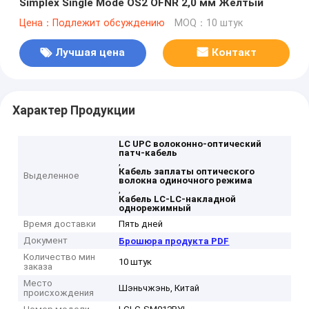
Simplex Single Mode OS2 OFNR 2,0 мм Желтый
Цена：Подлежит обсуждению
MOQ：10 штук
Лучшая цена
Контакт
Характер Продукции
LC UPC волоконно-оптический
патч-кабель
,
Кабель заплаты оптического
Выделенное
волокна одиночного режима
,
Кабель LC-LC-накладной
однорежимный
Время доставки
Пять дней
Документ
Брошюра продукта PDF
Количество мин
10 штук
заказа
Место
Шэньчжэнь, Китай
происхождения