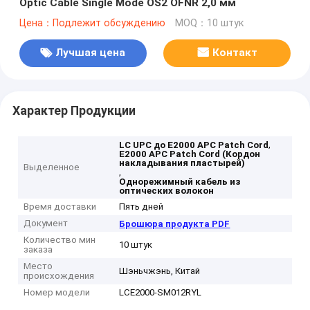
Optic Cable Single Mode OS2 OFNR 2,0 мм
Цена：Подлежит обсуждению
MOQ：10 штук
Лучшая цена
Контакт
Характер Продукции
,
LC UPC до E2000 APC Patch Cord
E2000 APC Patch Cord (Кордон
накладывания пластырей)
Выделенное
,
Однорежимный кабель из
оптических волокон
Время доставки
Пять дней
Документ
Брошюра продукта PDF
Количество мин
10 штук
заказа
Место
Шэньчжэнь, Китай
происхождения
Номер модели
LCE2000-SM012RYL