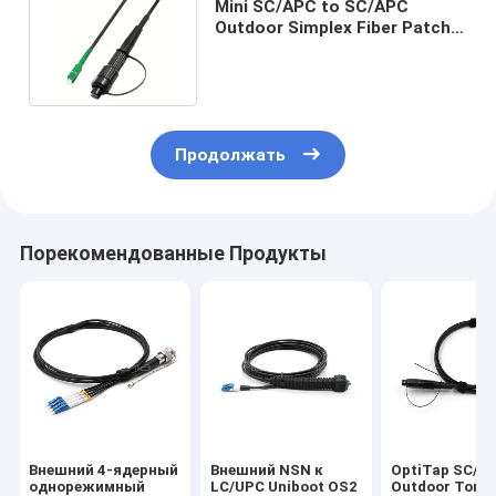
Mini SC/APC to SC/APC
Outdoor Simplex Fiber Patch
Cord, OS2 9/125, LSZH Jacket
Продолжать
Порекомендованные Продукты
Внешний 4-ядерный
Внешний NSN к
OptiTap SC/A
однорежимный
LC/UPC Uniboot OS2
Outdoor Tonea