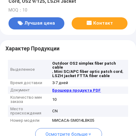
Cord, OS2 9/125, LSZH Jacket
MOQ：10
Лучшая цена
Контакт
Характер Продукции
Outdoor OS2 simplex fiber patch
cable
Выделенное
,
,
Mini SC/APC fiber optic patch cord
LSZH jacket FTTA fiber cable
Время доставки
3-7 дней
Документ
Брошюра продукта PDF
Количество мин
10
заказа
Место
CN
происхождения
Номер модели
МИСАСА-SM014LBK05
Осмотрите больше