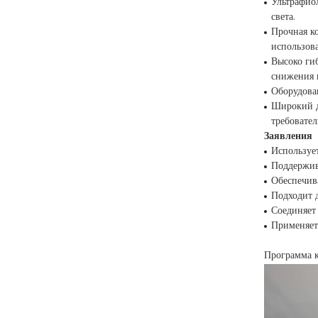
Ультрафио
света.
Прочная к
использов
Высоко ги
снижения 
Оборудова
Широкий д
требовател
Заявления
Используе
Поддержив
Обеспечив
Подходит 
Соединяет
Применяетс
Программа к