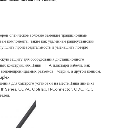
оторой оптическое волокно заменяет традиционные
вые компоненты, такие как удаленные радиоустановки
т улучшить производительность и уменьшить потерю
ескую защиту для оборудования дистанционного
ных конструкциях.Наши FTTA пластыри кабели, как
водонепроницаемых разъемов IP-серии, а другой концом,
uplex.
шения для быстрого установки на месте.Наша линейка
к IP Series, ODVA, OptiTap, H-Connector, ODC, RDC,
телей.