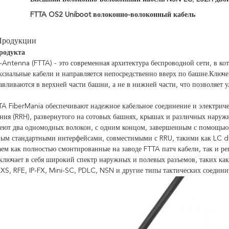
FTTA OS2 Uniboot волоконно-волоконный кабель
Продукции
родукта
e-Antenna (FTTA) - это современная архитектура беспроводной сети, в к
ксиальные кабели и направляется непосредственно вверх по башне.Ключе
навливаются в верхней части башни, а не в нижней части, что позволяе
A FiberMania обеспечивают надежное кабельное соединение и электрич
ния (RRH), развернутого на сотовых башнях, крышах и различных наруж
еют два одномодных волокон, с одним концом, завершенным с помощью 
ым стандартными интерфейсами, совместимыми с RRU, такими как LC d
ем как полностью смонтированные на заводе FTTA патч кабели, так и ре
ключает в себя широкий спектр наружных и полевых разъемов, таких ка
XS, RFE, IP-FX, Mini-SC, PDLC, NSN и другие типы тактических соедини