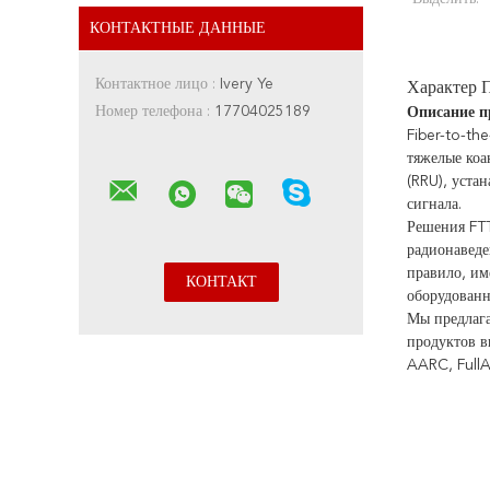
КОНТАКТНЫЕ ДАННЫЕ
Контактное лицо :
Ivery Ye
Характер 
Номер телефона :
17704025189
Описание п
Fiber-to-th
тяжелые коа
(RRU), уста
сигнала.
Решения FTT
радионаведе
правило, им
оборудованн
Мы предлага
продуктов в
AARC, FullA