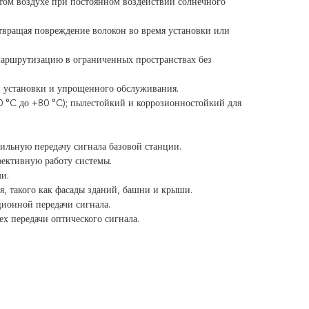
том воздухе при постоянном воздействии солнечного
твращая повреждение волокон во время установки или
аршрутизацию в ограниченных пространствах без
й установки и упрощенного обслуживания.
0 °C до +80 °C); пылестойкий и коррозионностойкий для
льную передачу сигнала базовой станции.
ективную работу системы.
и.
я, такого как фасады зданий, башни и крыши.
ионной передачи сигнала.
х передачи оптического сигнала.