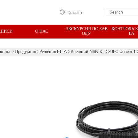
Russian
ЭКСКУРСИЯ ПО ЗАВ
КОНТРОЛЬ 
АПИСИ
О НАС
ОДУ
ВА
аница
Продукция
Решения FTTA
Внешний NSN К LC/UPC Uniboot O