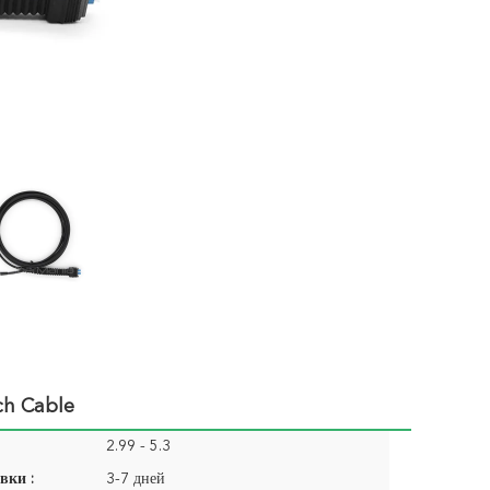
ch Cable
2.99 - 5.3
вки :
3-7 дней