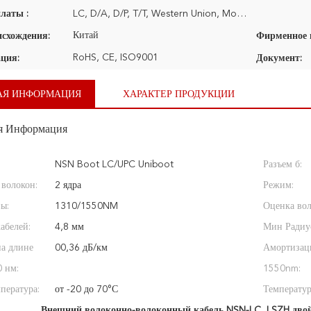
латы :
LC, D/A, D/P, T/T, Western Union, MoneyGram
Китай
исхождения:
RoHS, CE, ISO9001
ция:
Документ:
АЯ ИНФОРМАЦИЯ
ХАРАКТЕР ПРОДУКЦИИ
я Информация
NSN Boot LC/UPC Uniboot
Разъем б:
 волокон:
2 ядра
Режим:
ы:
1310/1550NM
Оценка вол
абелей:
4,8 мм
Мин Радиус
на длине
00,36 дБ/км
Амортизац
 нм:
1550nm:
пература:
от -20 до 70°С
Температур
Внешний волоконно-волоконный кабель NSN-LC
,
LSZH дво