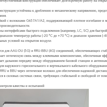
летоустойчивая конструкция обеспечивает долгосрочную работу на откры
онструкция устойчива к дроблению и механическому напряжению, предо
ания.
бкий с волокнами G657A1/A2, поддерживающий плотное изгибание и м
производительности.
ны интерфейсами быстрого подключения (например, LC, SC) для быстро
иапазон температур работы (-20 °C до +70 °C) и диапазон хранения (-4
ьных условий на открытом воздухе.
тся для AAU-DU (5G) и RRU-BBU (4G) соединений, обеспечивающих стаби
ает оптическую связь между ключевыми компонентами, обеспечивая эфф
ает дальнюю передачу между оборудованием базовой станции и антеннам
для наружного горизонтального и вертикального кабельного оборудовани
 RRU и BBU через оптическое волокно для обеспечения надежной дистанц
я в силовых системах связи, требующих стабильной и свободной от поме
онтроля качества и испытаний