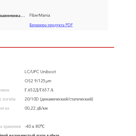
FiberMania
Фирменное наименование:
Брошюра продукта PDF
LC/UPC Uniboot
OS2 9/125μm
окна:
Г.652Д/Г657.А
 изгиба:
20/10D (динамический/статический)
ия на
00,22 дБ/км
а хранения:
-40 к 80℃
йной волокнистый патч кабель
,