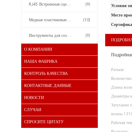
RJ45 Встроенная сцепка
(9)
Условия оп
Место про
Медные пластиковые панели
(10)
Сертифика
Инструменты для создания сетей
(9)
ПОДРОБН
О КОМПАНИИ
Подробна
НАША ФАБРИКА
Разъем:
КОНТРОЛЬ КАЧЕСТВА
Количество
КОНТАКТНЫЕ ДАННЫЕ
Длина волн
Диаметры к
НОВОСТИ
Затухание 
СЛУЧАИ
волны 1310
СПРОСИТЕ ЦИТАТУ
Рабочая тем
Выделить: