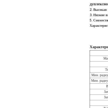
дуплексно
2. Высокая
3. Низкие 
5. Совмест
Характерис
Характер
Ма
Т
Мин. радиу
Мин. радиу
В
За
За