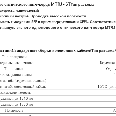
Тип разъема
го оптического патч-корда MTRJ - ST
 скорость, одномодовый
4. Проводка высокой плотности
вносимые потери
6. Соответстви
имость с модулями SFP и приемопередатчиками XFP
дуплексного одномодового оптического патч-корда MTRJ 
тики
Тип разъема
истики
Стандартные сборки волоконных кабелей
Тип полировки
териалы наконечника
Керамика 
Тип волокна
Одном
естовая длина волны
1
с изгиба (сердечник волокна)
с изгиба (волоконный кабель)
10/5D (дин
заимозаменяемость
тухание при 1310 нм
тухание при 1550 нм
Полярность
A