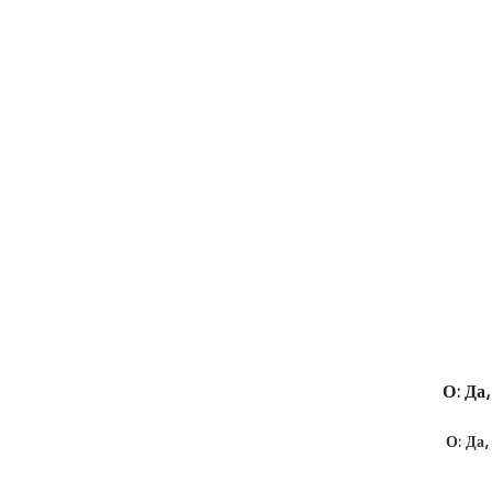
О: Да
О: Да,