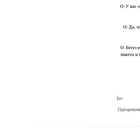
О: У нас 
О: Да, 
О: Безусл
пакета и
Тег:
Однорежим