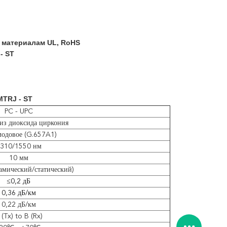
е материалам UL, RoHS
- ST
MTRJ - ST
PC - UPC
из диоксида циркония
одовое (G.657A1)
310/1550 нм
10 мм
амический/статический)
≤0,2 дБ
0,36 дБ/км
0,22 дБ/км
 (Tx) to B (Rx)