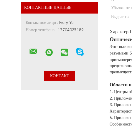
КОНТАКТНЫЕ ДАННЫЕ
Убытки от в
Выделить:
Контактное лицо :
Ivery Ye
Номер телефона :
17704025189
Характер 
Оптическ
Этот высоко
разъемами S
приемоперед
прецизионно
преимуществ
Области п
1. Центры о
2. Приложен
3. Приложе
Характерис
6. Приложен
Особенност