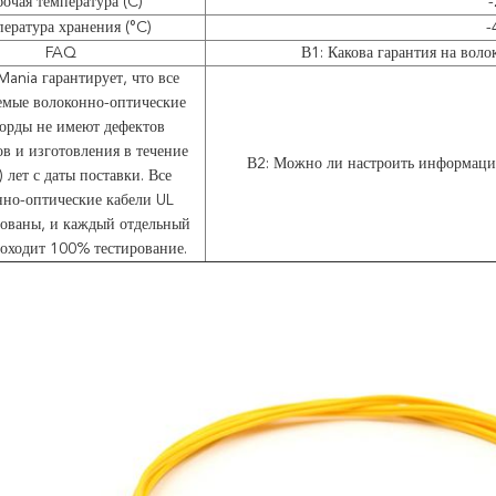
бочая температура (C)
ература хранения (°C)
-
FAQ
В1: Какова гарантия на вол
Mania гарантирует, что все
емые волоконно-оптические
корды не имеют дефектов
в и изготовления в течение
В2: Можно ли настроить информаци
) лет с даты поставки. Все
нно-оптические кабели UL
ованы, и каждый отдельный
роходит 100% тестирование.