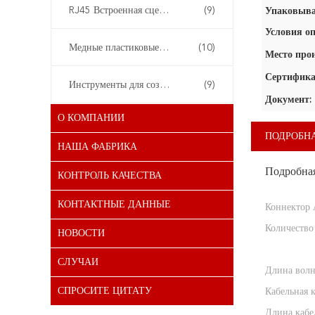
RJ45 Встроенная сцепка
(9)
Упаковыва
Условия оп
Медные пластиковые панели
(10)
Место про
Сертифика
Инструменты для создания сетей
(9)
Документ:
О КОМПАНИИ
ПОДРОБН
НАША ФАБРИКА
Подробна
КОНТРОЛЬ КАЧЕСТВА
КОНТАКТНЫЕ ДАННЫЕ
Коннектор 
Количество
НОВОСТИ
СЛУЧАИ
Длина волн
СПРОСИТЕ ЦИТАТУ
Кабельная к
Длина кабе