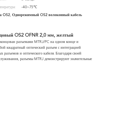
мпература:
-40~75℃
на OS2
,
Однорежимный OS2 волоконный кабель
одовый OS2 OFNR 2,0 мм, желтый
оконцован разъемами MTRJ/PC на одном конце и
бой квадратный оптический разъем с интеграцией
х разъемов и оптического кабеля.
Благодаря своей
бслуживания, разъемы MTRJ демонстрируют значительные