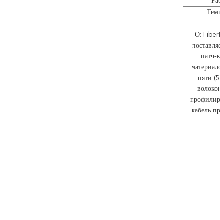
Ра
Темп
О: Fiber
поставля
патч-
материало
пяти (5
волоко
профилир
кабель п