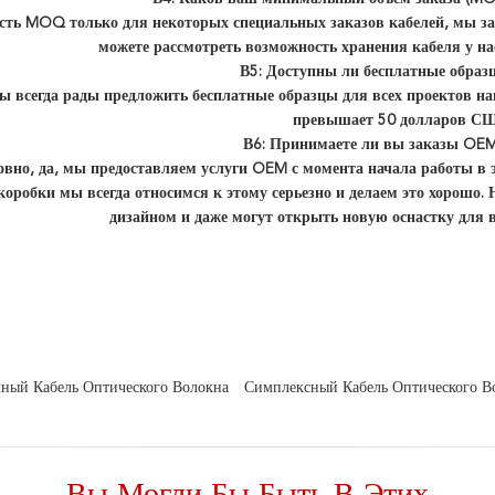
есть MOQ только для некоторых специальных заказов кабелей, мы з
можете рассмотреть возможность хранения кабеля у нас
В5: Доступны ли бесплатные образц
мы всегда рады предложить бесплатные образцы для всех проектов на
превышает 50 долларов С
В6: Принимаете ли вы заказы OE
овно, да, мы предоставляем услуги OEM с момента начала работы в э
 коробки мы всегда относимся к этому серьезно и делаем это хорош
дизайном и даже могут открыть новую оснастку для в
ный Кабель Оптического Волокна
Симплексный Кабель Оптического В