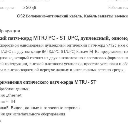
озврата:
≥ 50 дБ
Рабочая те
OS2 Волоконно-оптический кабель
,
Кабель заплаты волок
Продукции
ий патч-корд MTRJ PC - ST UPC, дуплексный, одном
скоростной одномодовый дуплексный оптический патч-корд 9/125 мкм 
T/UPC на другом конце (MTRJ/PC-ST/UPC).
Разъем MTRJ представляет со
атчика, который состоит из двух высокоточных пластиковых формованны
й конструкции, высокой плотности установки, простоте установки и о
а в высокоскоростной передаче данных и интенсивных сетевых средах.
рименения оптического патч-корда MTRJ - ST
бработки данных
ия Ethernet
ния FTTH
5. Видео, данные и голосовые сервисы
тики
ия для испытательного оборудования
и