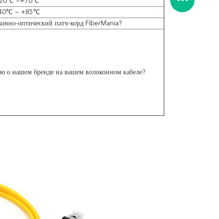
-20℃ ~+70℃
40℃ ~ +85℃
оконно-оптический патч-корд FiberMania?
ю о нашем бренде на вашем волоконном кабеле?