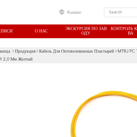
Russian
ЭКСКУРСИЯ ПО ЗАВ
КОНТРОЛЬ 
АПИСИ
О НАС
ОДУ
ВА
аница
Продукция
Кабель Для Оптоволоконных Пластырей
MTRJ PC 
R 2,0 Мм Желтый