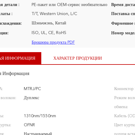
я детали :
PE-пакет или OEM-сервис необязательно
Время доста
латы :
T/T, Western Union, L/C
Поставка сп
Шэньчжэнь, Китай
исхождения:
ISO, UL, CE, RoHS
ция:
Номер моде
Брошюра продукта PDF
АЯ ИНФОРМАЦИЯ
ХАРАКТЕР ПРОДУКЦИИ
я Информация
А:
MTRJ/PC
Коннектор 
 волокон:
Дуплекс
Режим вол
обмена:
ы:
1310nm/1550nm
Кабель (OD
уртка:
OFNR
Цвет куртк
ля:
Настраиваемый
потеря вста