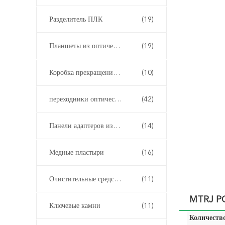
Разделитель ПЛК
(19)
Планшеты из оптических волокон
(19)
Коробка прекращения оптического волокна
(10)
переходники оптического волокна
(42)
Панели адаптеров из оптических волокон
(14)
Медные пластыри
(16)
Очистительные средства из волокна
(11)
MTRJ PC
Ключевые камни
(11)
Количество